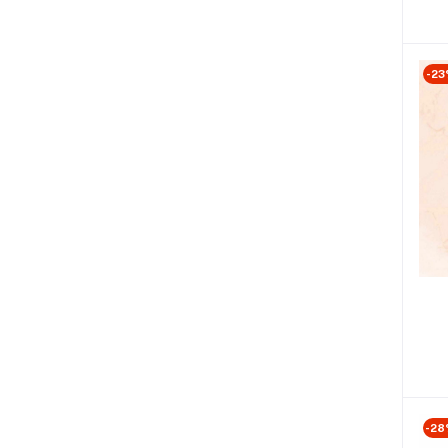
-23
-2