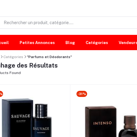
cueil
Petites Annonces
Blog
Catégories
Vendeur
Catégories
"Parfums et Déodorants"
chage des Résultats
ucts Found
%
-31%