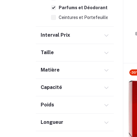
Parfums et Déodorants (46)
Ceintures et Portefeuilles (3)
Montres et Bracelets (114)
Interval Prix
Chapeaux et Casquettes (2)
Sacs (65)
Taille
Santé & Beauté (782)
Matière
Informatiques (342)
-3
Maison & Bureau (1238)
Capacité
Électroniques (109)
Univers Bébé & Enfants (249)
Poids
Supermarché (244)
Sport & Loisir (122)
Longueur
Outillages & Equipements (73)