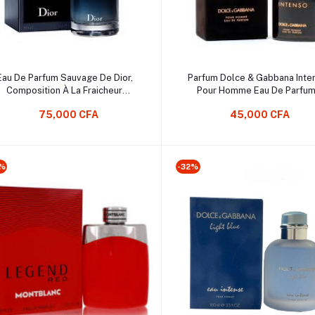
Ajouter au Panier
Ajouter au Panier
Eau De Parfum Sauvage De Dior,
Parfum Dolce & Gabbana Inte
Composition À La Fraicheur
Pour Homme Eau De Parfum
Radicale Longue Durée Fruit De
Cologne for Men
75,000 CFA
45,000 CFA
Parfums
0%
-32%