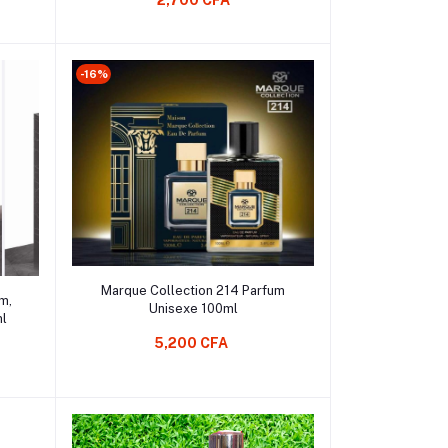
2,700 CFA
-16%
Ajouter au Panier
Marque Collection 214 Parfum
m,
Unisexe 100ml
 ml
5,200 CFA