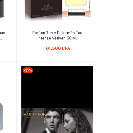
Ajouter au Panier
nso
Parfum Terre D’Hermès Eau
,
Intense Vétiver, 50 Ml
61,500 CFA
-31%