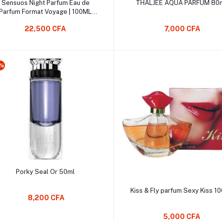
Sensuos Night Parfum Eau de
THALJEE AQUA PARFUM 80
Parfum Format Voyage | 100ML
Pleine Taille | Parfum Dubaï |
22,500 CFA
7,000 CFA
arfum arabe | Parfum floral pour
femme
0%
Ajouter au Panier
Porky Seal Or 50ml
Ajouter au Panier
Kiss & Fly parfum Sexy Kiss 1
8,200 CFA
5,000 CFA