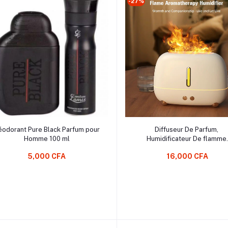
-27%
Ajouter au Panier
Ajouter au Panier
éodorant Pure Black Parfum pour
Diffuseur De Parfum,
Homme 100 ml
Humidificateur De flamme
Diffuseur D'arôme, Humidifica
5,000 CFA
16,000 CFA
D'air Brumisateur Froid Mais
Bureau Huiles Essentielles L
Difusor