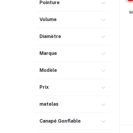
Produits Locaux (24)
Pointure
Services (8)
M
Volume
Software (1)
Véhicules (73)
Diamètre
Marque
Modèle
Prix
matelas
Canapé Gonflable