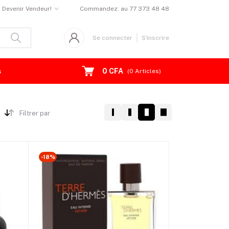
Devenir Vendeur!
Commandez:
au 77 373 48 48
Se connecter
S'inscrire
0 CFA
s
(
0
Articles)
Filtrer par
-18%