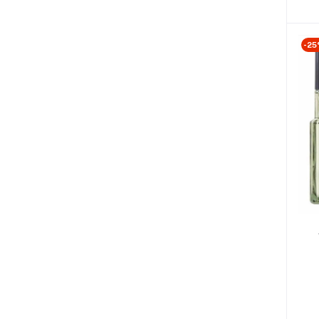
-25
V