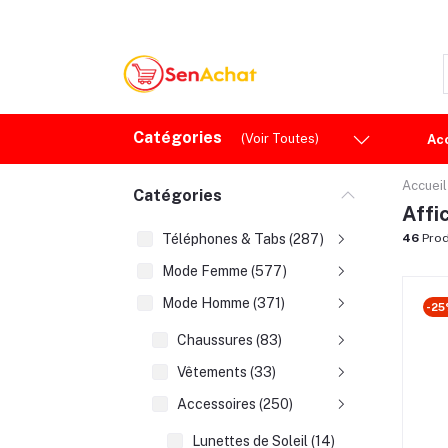
Catégories
(Voir Toutes)
Ac
Accueil
Catégories
Affi
Téléphones & Tabs (287)
46
Prod
Mode Femme (577)
Mode Homme (371)
-25
Chaussures (83)
Vêtements (33)
Accessoires (250)
Lunettes de Soleil (14)