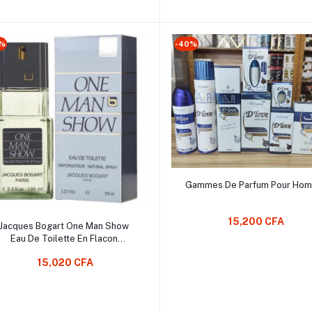
%
-40%
Ajouter au Panier
Gammes De Parfum Pour Ho
Ajouter au Panier
15,200 CFA
Jacques Bogart One Man Show
Eau De Toilette En Flacon
aporisateur Pour Homme 100 ml
15,020 CFA