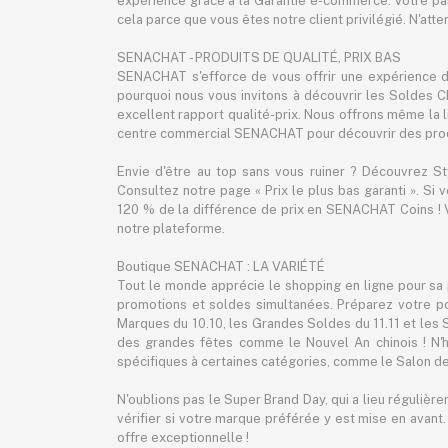
expérience grâce à la Garantie e-commerce. Votre pa
cela parce que vous êtes notre client privilégié. N'att
SENACHAT - PRODUITS DE QUALITÉ, PRIX BAS
SENACHAT s'efforce de vous offrir une expérience d'
pourquoi nous vous invitons à découvrir les Soldes C
excellent rapport qualité-prix. Nous offrons même la liv
centre commercial SENACHAT pour découvrir des produ
Envie d'être au top sans vous ruiner ? Découvrez S
Consultez notre page « Prix le plus bas garanti ». Si
120 % de la différence de prix en SENACHAT Coins ! V
notre plateforme.
Boutique SENACHAT : LA VARIÉTÉ
Tout le monde apprécie le shopping en ligne pour sa 
promotions et soldes simultanées. Préparez votre p
Marques du 10.10, les Grandes Soldes du 11.11 et les
des grandes fêtes comme le Nouvel An chinois ! N'h
spécifiques à certaines catégories, comme le Salon de
N'oublions pas le Super Brand Day, qui a lieu régulièr
vérifier si votre marque préférée y est mise en avant
offre exceptionnelle !