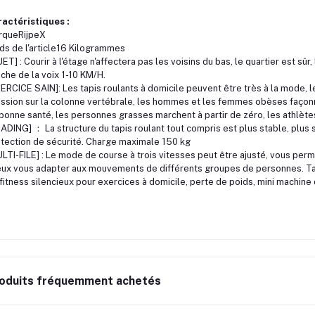
actéristiques :
rqueRijpeX
ds de l'article16 Kilogrammes
ET] : Courir à l'étage n'affectera pas les voisins du bas, le quartier est sûr,
che de la voix 1-10 KM/H.
ERCICE SAIN]: Les tapis roulants à domicile peuvent être très à la mode,
ssion sur la colonne vertébrale, les hommes et les femmes obèses façonn
bonne santé, les personnes grasses marchent à partir de zéro, les athlètes
ADING] ： La structure du tapis roulant tout compris est plus stable, plus sû
tection de sécurité. Charge maximale 150 kg
LTI-FILE] : Le mode de course à trois vitesses peut être ajusté, vous perm
ux vous adapter aux mouvements de différents groupes de personnes. Tap
fitness silencieux pour exercices à domicile, perte de poids, mini machine
oduits fréquemment achetés