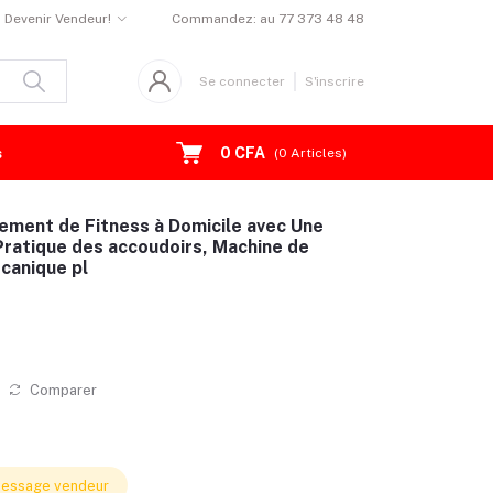
Devenir Vendeur!
Commandez:
au 77 373 48 48
Se connecter
S'inscrire
0 CFA
s
(
0
Articles)
pement de Fitness à Domicile avec Une
Pratique des accoudoirs, Machine de
canique pl
Comparer
essage vendeur