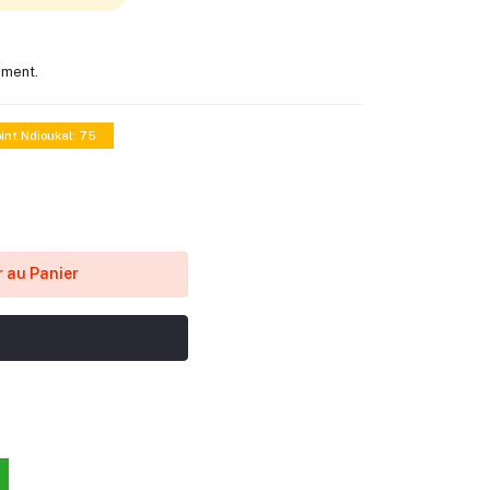
oment.
int Ndioukal: 75
 au Panier