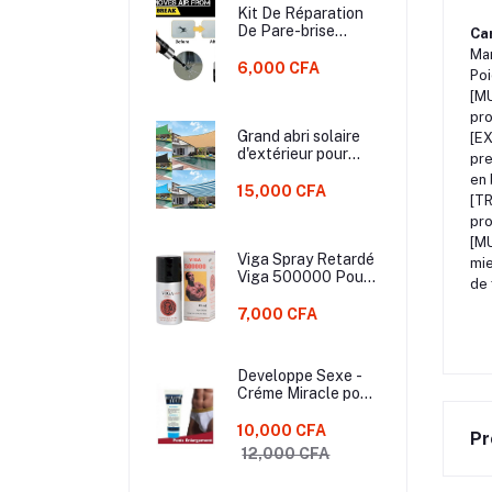
Kit De Réparation
De Pare-brise
Car
Polissage De
Ma
Réparation De
6,000 CFA
Poi
Vitres De Voiture -
[MU
Noir
pro
Grand abri solaire
[EX
d'extérieur pour
pre
balcon, voile
en 
d'ombrage de
15,000 CFA
[TR
piscine, auvent de
pro
camping, gril
d'ombrage pour
[MU
modification du
Viga Spray Retardé
mie
jardin, protection
Viga 500000 Pour
de 
des plantes
Sexe Long - Version
Améliorée - 45 ML
7,000 CFA
Developpe Sexe -
Créme Miracle pour
le Développement
du sexe masculin
10,000 CFA
Pr
12,000 CFA