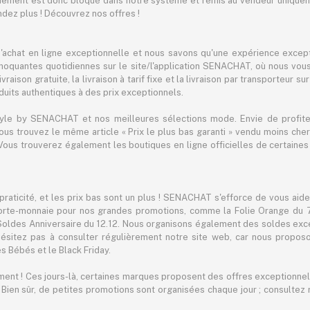
iement est donc bloqué dans notre système et remis au vendeur uniqueme
endez plus ! Découvrez nos offres !
achat en ligne exceptionnelle et nous savons qu'une expérience except
hoquantes quotidiennes sur le site/l'application SENACHAT, où nous vous 
raison gratuite, la livraison à tarif fixe et la livraison par transporteur su
its authentiques à des prix exceptionnels.
tyle by SENACHAT et nos meilleures sélections mode. Envie de profiter 
 vous trouvez le même article « Prix le plus bas garanti » vendu moins 
ous trouverez également les boutiques en ligne officielles de certaines 
praticité, et les prix bas sont un plus ! SENACHAT s'efforce de vous aid
orte-monnaie pour nos grandes promotions, comme la Folie Orange du 7.7
 Soldes Anniversaire du 12.12. Nous organisons également des soldes exc
ésitez pas à consulter régulièrement notre site web, car nous propo
s Bébés et le Black Friday.
ement ! Ces jours-là, certaines marques proposent des offres exceptionnell
. Bien sûr, de petites promotions sont organisées chaque jour ; consult