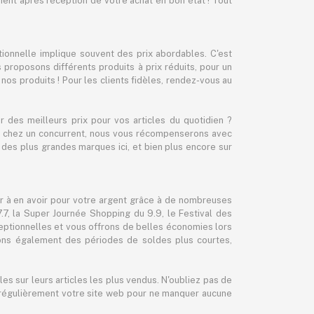
nt après réception de votre achat en bon état ! Tout
ionnelle implique souvent des prix abordables. C'est
proposons différents produits à prix réduits, pour un
r nos produits ! Pour les clients fidèles, rendez-vous au
des meilleurs prix pour vos articles du quotidien ?
cher chez un concurrent, nous vous récompenserons avec
des plus grandes marques ici, et bien plus encore sur
er à en avoir pour votre argent grâce à de nombreuses
, la Super Journée Shopping du 9.9, le Festival des
eptionnelles et vous offrons de belles économies lors
sons également des périodes de soldes plus courtes,
es sur leurs articles les plus vendus. N'oubliez pas de
ez régulièrement votre site web pour ne manquer aucune