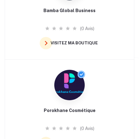
Bamba Global Business
(0 Avis)
VISITEZ MA BOUTIQUE
Porokhane Cosmétique
(0 Avis)