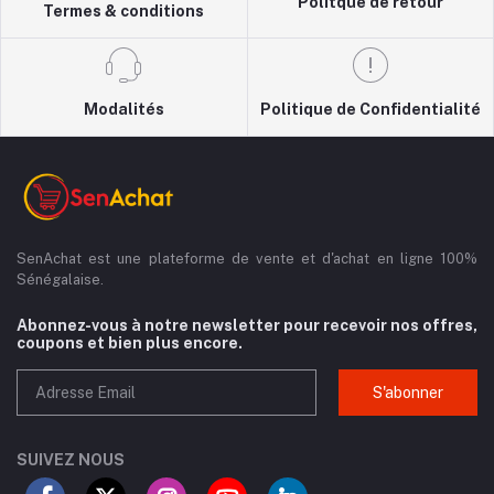
Politque de retour
Termes & conditions
Modalités
Politique de Confidentialité
SenAchat est une plateforme de vente et d'achat en ligne 100%
Sénégalaise.
Abonnez-vous à notre newsletter pour recevoir nos offres,
coupons et bien plus encore.
S'abonner
SUIVEZ NOUS