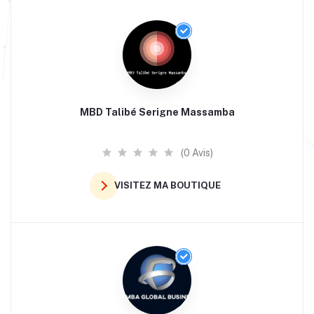
MBD Talibé Serigne Massamba
(0 Avis)
VISITEZ MA BOUTIQUE