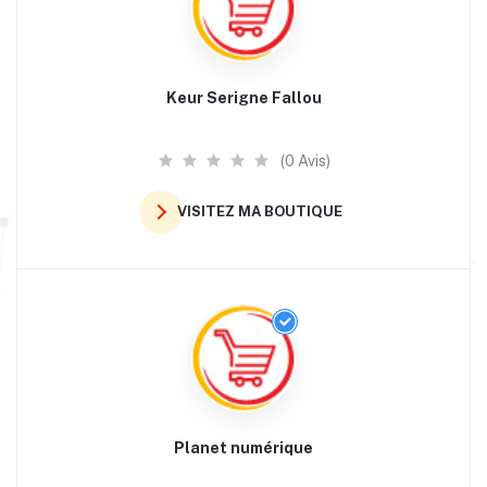
Keur Serigne Fallou
(0 Avis)
VISITEZ MA BOUTIQUE
Planet numérique