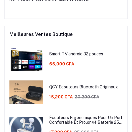
Meilleures Ventes Boutique
Smart TV android 32 pouces
65,000 CFA
QCY Ecouteurs Bluetooth Originaux
15,200 CFA
20,200 CFA
Écouteurs Ergonomiques Pour Un Port
Confortable Et Prolongé Batterie 250
mAh, Contrôle tactile, Excellente
Qualité Sonore