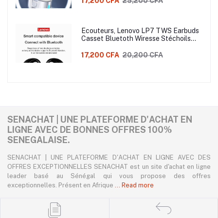
17,200 CFA
25,200 CFA
Ecouteurs, Lenovo LP7 TWS Earbuds
Casset Bluetoth Wiresse Stéchoils
Double Stéréo Earphones Avec Mim
IPX5 Emplache, Connexion Et Une
17,200 CFA
20,200 CFA
Stabilité Plus Rapide
SENACHAT | UNE PLATEFORME D'ACHAT EN
LIGNE AVEC DE BONNES OFFRES 100%
SENEGALAISE.
SENACHAT | UNE PLATEFORME D'ACHAT EN LIGNE AVEC DES
OFFRES EXCEPTIONNELLES SENACHAT est un site d'achat en ligne
leader basé au Sénégal qui vous propose des offres
exceptionnelles. Présent en Afrique
... Read more