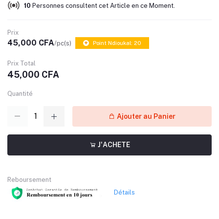
38
Personnes consultent cet Article en ce Moment.
Prix
45,000 CFA
/pc(s)
Point Ndioukal: 20
Prix Total
45,000 CFA
Quantité
Ajouter au Panier
J'ACHETE
Reboursement
Détails