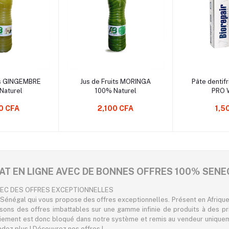
z une Option
Sélectionnez une Option
Sélectionne
ts GINGEMBRE
Jus de Fruits MORINGA
Pâte dentifr
Naturel
100% Naturel
PRO 
0 CFA
2,100 CFA
1,5
AT EN LIGNE AVEC DE BONNES OFFRES 100% SENE
VEC DES OFFRES EXCEPTIONNELLES
Sénégal qui vous propose des offres exceptionnelles. Présent en Afrique,
osons des offres imbattables sur une gamme infinie de produits à des pr
iement est donc bloqué dans notre système et remis au vendeur uniqueme
endez plus ! Découvrez nos offres !