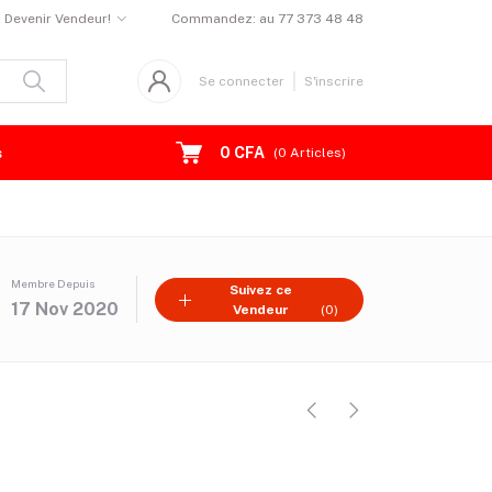
Devenir Vendeur!
Commandez:
au 77 373 48 48
Se connecter
S'inscrire
0 CFA
s
(
0
Articles)
Membre Depuis
Suivez ce
17 Nov 2020
Vendeur
(0)