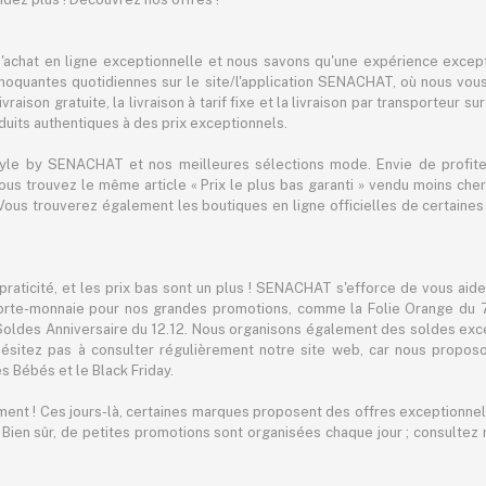
achat en ligne exceptionnelle et nous savons qu'une expérience except
hoquantes quotidiennes sur le site/l'application SENACHAT, où nous vous 
raison gratuite, la livraison à tarif fixe et la livraison par transporteur su
its authentiques à des prix exceptionnels.
tyle by SENACHAT et nos meilleures sélections mode. Envie de profiter 
 vous trouvez le même article « Prix le plus bas garanti » vendu moins 
ous trouverez également les boutiques en ligne officielles de certaines 
praticité, et les prix bas sont un plus ! SENACHAT s'efforce de vous aid
orte-monnaie pour nos grandes promotions, comme la Folie Orange du 7.7
 Soldes Anniversaire du 12.12. Nous organisons également des soldes exc
ésitez pas à consulter régulièrement notre site web, car nous propo
s Bébés et le Black Friday.
ement ! Ces jours-là, certaines marques proposent des offres exceptionnell
. Bien sûr, de petites promotions sont organisées chaque jour ; consult