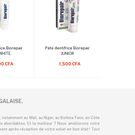
Ajouter au Panier
Ajouter 
z une Option
ice Biorepair
Pâte dentifrice Biorepair
Pâte dentifr
WHITE
JUNIOR
SENS
00 CFA
1,500 CFA
1,5
GALAISE.
 notamment au Mali, au Niger, au Burkina Faso, en Côte
ix abordables. Et le meilleur ? Nous améliorons votre
nt après réception de votre achat en bon état ! Tout