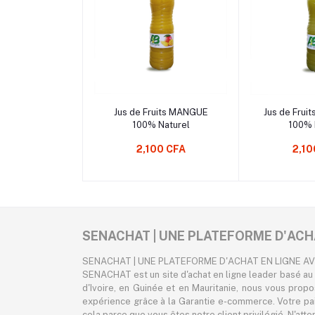
Sélectionnez une Option
Sélectionne
Jus de Fruits MANGUE
Jus de Frui
100% Naturel
100% 
2,100 CFA
2,10
SENACHAT | UNE PLATEFORME D'ACH
SENACHAT | UNE PLATEFORME D'ACHAT EN LIGNE A
SENACHAT est un site d'achat en ligne leader basé au 
d'Ivoire, en Guinée et en Mauritanie, nous vous prop
expérience grâce à la Garantie e-commerce. Votre pa
cela parce que vous êtes notre client privilégié. N'att