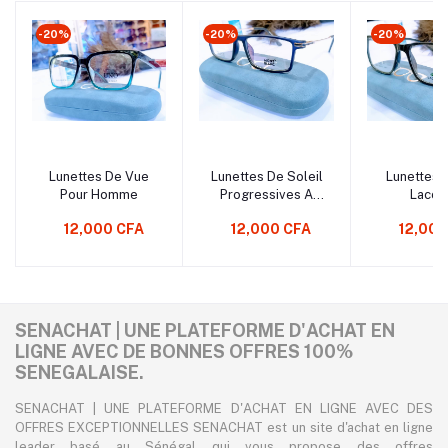
-20%
-20%
-20%
Lunettes De Vue
Lunettes De Soleil
Lunettes 
Pour Homme
Progressives A
Lacos
Transition
12,000 CFA
12,000 CFA
12,000
Photochromique
Pour Hommes Et
Femmes Verres De
Lecture
Dioptriques
SENACHAT | UNE PLATEFORME D'ACHAT EN
LIGNE AVEC DE BONNES OFFRES 100%
SENEGALAISE.
SENACHAT | UNE PLATEFORME D'ACHAT EN LIGNE AVEC DES
OFFRES EXCEPTIONNELLES SENACHAT est un site d'achat en ligne
leader basé au Sénégal qui vous propose des offres