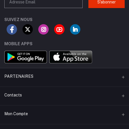
S'abonner
SUIVEZ NOUS
MOBILE APPS
PARTENAIRES
APO - Taxi
Contacts
KAYLOUER - Apts Meublés
Adresse
Mon Compte
KONECTFOOD- Restaurants
Dakar, Sénégal