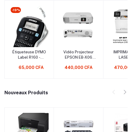
-19%
Étiqueteuse DYMO
Vidéo Projecteur
IMPRIMAN
Label R160 -
EPSON EB-X06
LASER
Clavier QWERTY
3LCD XGA (1024 X
MULTIFON
65,000 CFA
440,000 CFA
470,000
768) 3 300
COLOR PR
Lumens
M283 fdn 
Nouveaux Produits